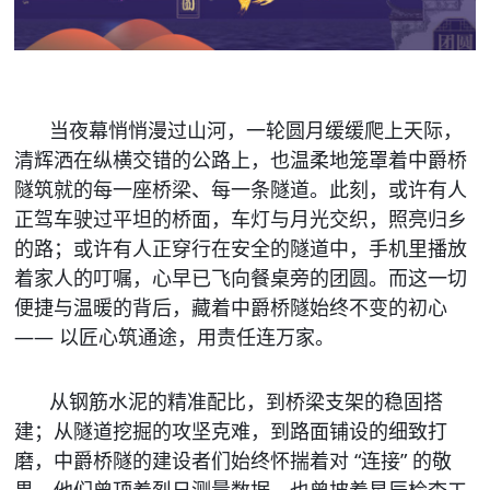
当夜幕悄悄漫过山河，一轮圆月缓缓爬上天际，
清辉洒在纵横交错的公路上，也温柔地笼罩着中爵桥
隧筑就的每一座桥梁、每一条隧道。此刻，或许有人
正驾车驶过平坦的桥面，车灯与月光交织，照亮归乡
的路；或许有人正穿行在安全的隧道中，手机里播放
着家人的叮嘱，心早已飞向餐桌旁的团圆。而这一切
便捷与温暖的背后，藏着中爵桥隧始终不变的初心 
—— 以匠心筑通途，用责任连万家。
从钢筋水泥的精准配比，到桥梁支架的稳固搭
建；从隧道挖掘的攻坚克难，到路面铺设的细致打
磨，中爵桥隧的建设者们始终怀揣着对 “连接” 的敬