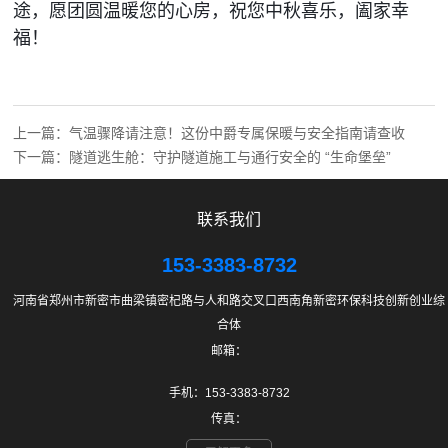
途，愿团圆温暖您的心房，祝您中秋喜乐，阖家幸
福！
上一篇：
气温骤降请注意！这份中爵专属保暖与安全指南请查收
下一篇：
隧道逃生舱：守护隧道施工与通行安全的 “生命堡垒”​
联系我们
153-3383-8732
河南省郑州市新密市曲梁镇密杞路与人和路交叉口西南角新密环保科技创新创业综
合体
邮箱：
手机：153-3383-8732
传真：