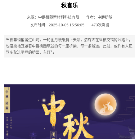
秋喜乐​
来源：中爵桥隧新材料科技有限
作者：中爵桥隧
发布时间：2025-10-05 15:56:05
473次浏览
当夜幕悄悄漫过山河，一轮圆月缓缓爬上天际，清辉洒在纵横交错的公路上，
也温柔地笼罩着中爵桥隧筑就的每一座桥梁、每一条隧道。此刻，或许有人正
驾车驶过平坦的桥面，车灯与