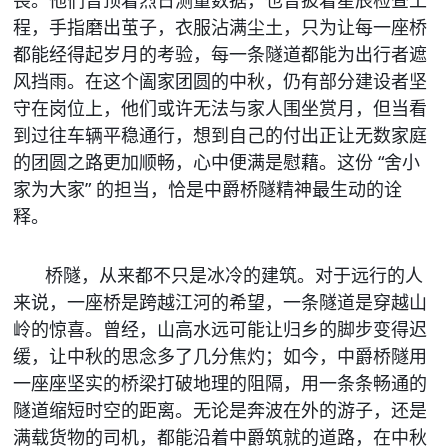
畏。他们曾顶着烈日测量数据，也曾披着星辰检查工
程，手指磨出茧子，衣服沾满尘土，只为让每一座桥
都能经得起岁月的考验，每一条隧道都能为出行者遮
风挡雨。在这个阖家团圆的中秋，仍有部分建设者坚
守在岗位上，他们或许无法与家人围坐赏月，但当看
到过往车辆平稳通行，想到自己的付出正让无数家庭
的团圆之路更加顺畅，心中便满是慰藉。这份 “舍小
家为大家” 的担当，恰是中爵桥隧精神最生动的诠
释。
桥隧，从来都不只是冰冷的建筑。对于远行的人
来说，一座桥是跨越江河的希望，一条隧道是穿越山
岭的惊喜。曾经，山高水远可能让归乡的脚步变得迟
缓，让中秋的思念多了几分焦灼；如今，中爵桥隧用
一座座坚实的桥梁打破地理的阻隔，用一条条畅通的
隧道缩短时空的距离。无论是奔波在外的游子，还是
满载货物的司机，都能沿着中爵筑就的道路，在中秋